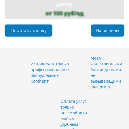
дому
от 100 руб/ед
Оставить заявку
Наши цены
Моем
Используем только
качественными
профессиональное
биосредствами,
оборудование
не
Karcher®
вызывающими
аллергию
Оплата услуг
только
после уборки
любым
удобным