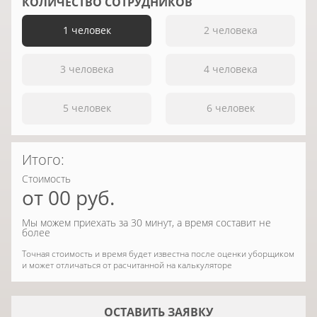
КОЛИЧЕСТВО СОТРУДНИКОВ
1 человек
2 человека
3 человека
4 человека
5 человек
6 человек
Итого:
Стоимость
от
00
руб.
Мы можем приехать за 30 минут, а время составит не
более
Точная стоимость и время будет известна после оценки уборщиком
и может отличаться от расчитанной на калькуляторе
ОСТАВИТЬ ЗАЯВКУ