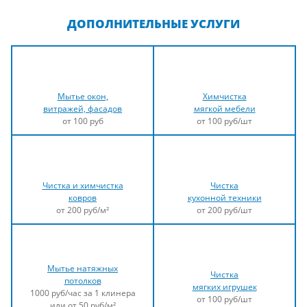
ДОПОЛНИТЕЛЬНЫЕ УСЛУГИ
Мытье окон,
Химчистка
витражей, фасадов
мягкой мебели
от 100 руб
от 100 руб/шт
Чистка и химчистка
Чистка
ковров
кухонной техники
от 200 руб/м²
от 200 руб/шт
Мытье натяжных
Чистка
потолков
мягких игрушек
1000 руб/час за 1 клинера
от 100 руб/шт
или от 50 руб/м²