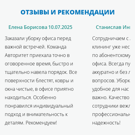
ОТЗЫВЫ И РЕКОМЕНДАЦИИ
Елена Борисова
10.07.2025
Станислав Ини
Заказали уборку офиса перед
Сотрудничаем с А
важной встречей. Команда
клининг уже неск
Авторитет приехала точно в
по абонентскому 
оговоренное время, быстро и
офиса. Всегда пунк
тщательно навела порядок. Все
аккуратно и без л
поверхности блестят, ковры и
вопросов. Уборка 
окна чистые, в офисе приятно
удобное для нас в
находиться. Особенно
важно. Качество н
понравился индивидуальный
сотрудники вежли
подход и внимательность к
профессиональные
деталям. Рекомендуем!
надежность!